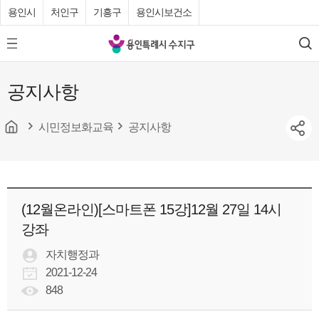
용인시
처인구
기흥구
용인시보건소
용
모
검
인
바
색
특
일
공지사항
메
례
뉴
시
버
튼
시민정보화교육
공지사항
수
지
구
청
(12월온라인)[스마트폰 15강]12월 27일 14시
강좌
자치행정과
2021-12-24
848