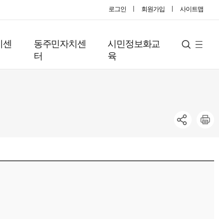
로그인
회원가입
사이트맵
지센
동주민자치센
시민정보화교
사
검
터
육
색
이
트
맵