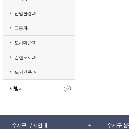
산업환경과
교통과
도시미관과
건설도로과
도시건축과
지방세
수지구
부서안내
수지구
행