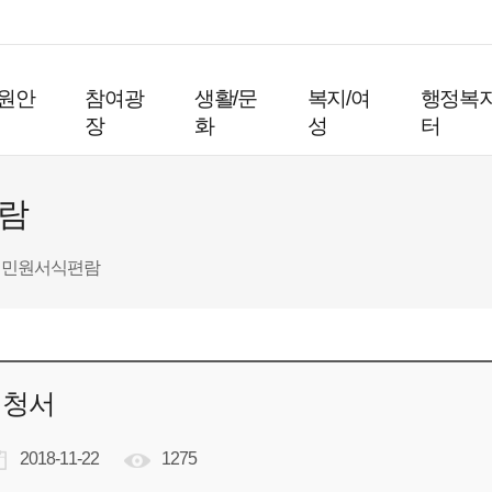
원안
참여광
생활/문
복지/여
행정복
장
화
성
터
람
민원서식편람
신청서
2018-11-22
1275