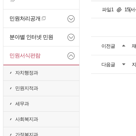
파일1
15[
민원처리공개
분야별 인터넷 민원
이전글
재
민원서식편람
다음글
지
자치행정과
민원지적과
세무과
사회복지과
가정복지과