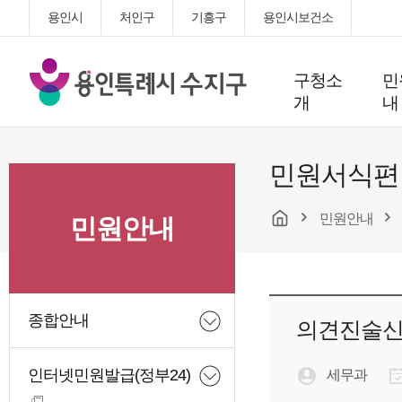
용인시
처인구
기흥구
용인시보건소
용
구청소
민
인
개
내
특
례
시
민원서식편
수
지
민원안내
구
민원안내
청
종합안내
의견진술
인터넷민원발급(정부24)
세무과