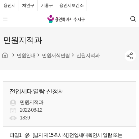
용인시
처인구
기흥구
용인시보건소
용
모
검
인
바
색
특
일
민원지적과
메
례
뉴
시
버
튼
민원안내
민원서식편람
민원지적과
수
지
구
청
전입세대열람 신청서
민원지적과
2022-08-12
1839
파일1
[별지 제15호서식] 전입세대확인서 열람 또는