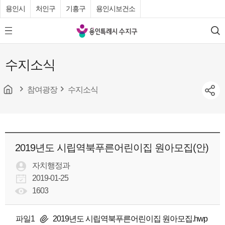
용인시
처인구
기흥구
용인시보건소
용
모
검
인
바
색
특
일
수지소식
메
례
뉴
시
버
튼
참여광장
수지소식
수
지
구
청
2019년도 시립역북푸른어린이집 원아모집(안)
자치행정과
2019-01-25
1603
파일1
2019년도 시립역북푸른어린이집 원아모집.hwp