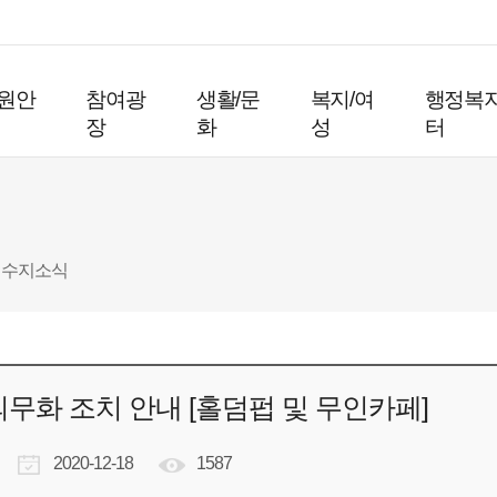
원안
참여광
생활/문
복지/여
행정복
장
화
성
터
수지소식
무화 조치 안내 [홀덤펍 및 무인카페]
2020-12-18
1587