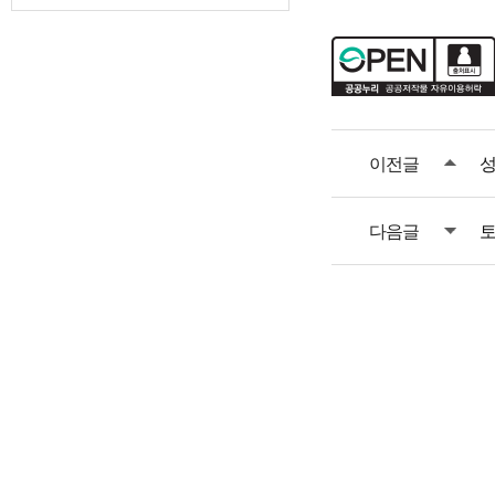
이전글
성
다음글
토