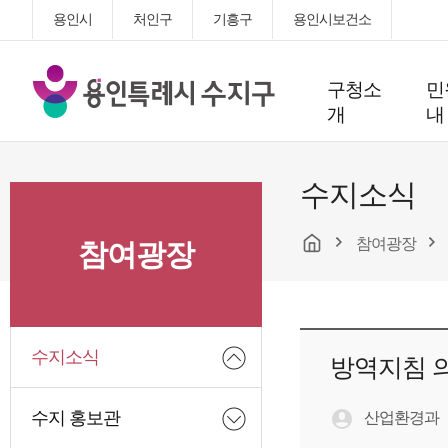
용인시
처인구
기흥구
용인시보건소
용
구청소
민
인
개
내
특
례
시
수지소식
수
지
참여광장
구
참여광장
청
수지소식
방역지침 의
수지 홍보관
산업환경과