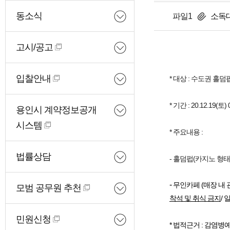
동소식
파일1
소독대
고시/공고
입찰안내
* 대상 : 수도권 홀
* 기간 : 20.12.19(토)
용인시 계약정보공개
시스템
* 주요내용 :
법률상담
- 홀덤펍(카지노 형태
-
무인카페 (매장 내 
모범 공무원 추천
착석 및 취식 금지
/
민원신청
* 법적근거 : 감염병