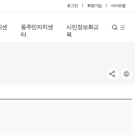
로그인
회원가입
사이트맵
지센
동주민자치센
시민정보화교
사
검
터
육
색
이
트
맵