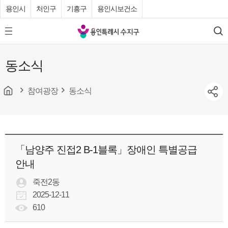
용인시
처인구
기흥구
용인시보건소
용
모
검
인
바
색
특
일
동소식
메
례
뉴
시
버
튼
참여광장
동소식
수
지
구
청
「남양주 진접2 B-1블록」장애인 특별공급
안내
죽전2동
2025-12-11
610