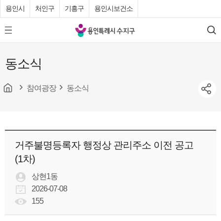
용인시
처인구
기흥구
용인시보건소
용
모
검
인
바
색
특
일
동소식
메
례
뉴
시
버
튼
참여광장
동소식
수
지
구
청
거주불명등록자 행정상 관리주소 이전 공고
(1차)
상현1동
2026-07-08
155