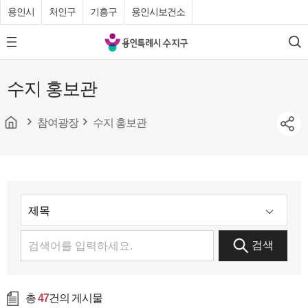
용인시
처인구
기흥구
용인시보건소
용
모
검
인
바
색
특
일
수지 홍보관
메
례
뉴
시
버
튼
참여광장
수지 홍보관
수
지
구
청
검색
총
47
건의 게시물