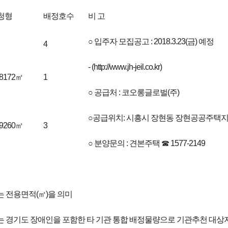
청형
배정호수
비 고
○ 입주자 모집공고 : 2018.3.23(금) 예정
4
- (http://www.jh-jeil.co.kr)
.8172㎡
1
○ 공급처 : 코오롱글로벌(주)
○공급위치: 시흥시 장현동 장현공공주택지구
.9260㎡
3
○ 분양문의 : 견본주택 ☎ 1577-2149
는 전용면적(㎡)을 의미
는 경기도 장애인을 포함한 타 기관 통합 배정물량으로 기관추천 대상