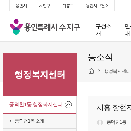
용인시
처인구
기흥구
용인시보건소
용
구청소
민
인
개
내
특
례
시
동소식
수
지
행정복지센터
구
행정복지센터
청
풍덕천1동 행정복지센터
시흥 장현지
풍덕천1동 소개
풍덕천1동