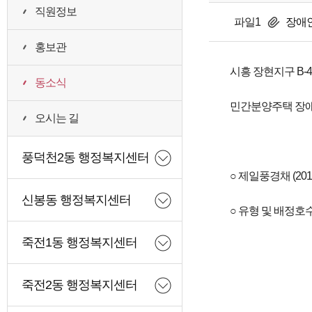
직원정보
파일1
장애인
홍보관
시흥 장현지구 B-
동소식
민간분양주택 장애
오시는 길
풍덕천2동 행정복지센터
○ 제일풍경채 (2018
신봉동 행정복지센터
○ 유형 및 배정호수 
죽전1동 행정복지센터
죽전2동 행정복지센터