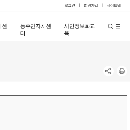
로그인
회원가입
사이트맵
지센
동주민자치센
시민정보화교
사
검
터
육
색
이
트
맵