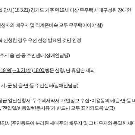
일 당시(‘18.3.21) 경기도 거주 만19세 이상 무주택 세대구성원 장애인
 신청자의 배우자 및 직계존비속 모두 무주택이어야 함)
 신청한 경우 우선 선정 발표된 것만 인정
 거주지 읍·면·동 주민센터(장애인담당)
. 19(
월
) ~ 3. 21(
수
)
18:00
방문 신청, 단 휴일은 제외
주지 시․군 및 읍·면·동 주민센터(장애인담당)
별공급 알선신청서, 무주택서약서, 개인정보 수집･이용동의서(읍·면·동 
계', “전입일/변동일/변동사유”가 반드시 모두 표기되도록 발급)
명서(주민등록이 분리된 세대주의 배우자 및 그 배우자와 동일한 세대