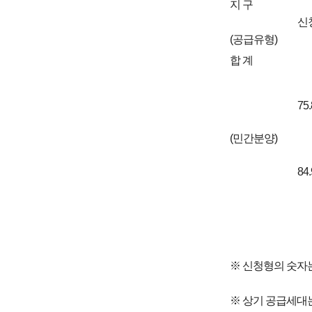
지 구
신
(공급유형)
합 계
75
(민간분양)
84
※ 신청형의 숫자
※ 상기 공급세대