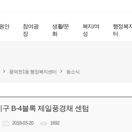
원안
참여광
생활/문
복지/여
행정복
장
화
성
터
풍덕천1동 행정복지센터
동소식
구 B-4블록 제일풍경채 센텀
2018-03-20
1692