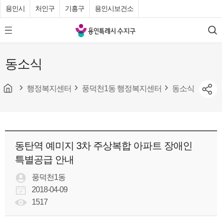
용인시
처인구
기흥구
용인시보건소
용
모
검
인
바
색
특
일
동소식
메
례
뉴
시
버
튼
행정복지센터
풍덕천1동 행정복지센터
동소식
수
지
구
청
동탄역 예미지 3차 주상복합 아파트 장애인
특별공급 안내
풍덕천1동
2018-04-09
1517