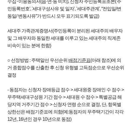
수집･이용동의서(읍·면·동 비치), 신청자 주민등록표초본('주
민등록번호', '세대구성사유 및 일자', '세대주관계', “전입일/변
동일/ 변동사유”가 반드시 모두 표기되도록 발급)
세대주 가족관계증명서(주민등록이 분리된 세대주의 배우자
및 그 배우자와 동일한 세대를 이루고 있는 세대주의 직계존
비속이 있는 분에 한함)
○ 선정방법 : 주택알선 우선순위
배점기준표
(아래 참조)에 의
거 종합점수를 산출한 후 신청 유형별 고득점순으로 우선순위
결정
- 동점자는 신청자 장애등급 점수 > 세대원중 장애인 수 점수 >
무주택세대구성원 기간 점수 > 세대원 수 점수 > 특별공급 해
당지역 거주기간 점수 > 신청자 연령 순으로 결정, 단, 항목별
상한선은 배점기준표에 의함(예:동점자의 무주택기간이 각각
12년, 16년인 경우 10년으로 동점)