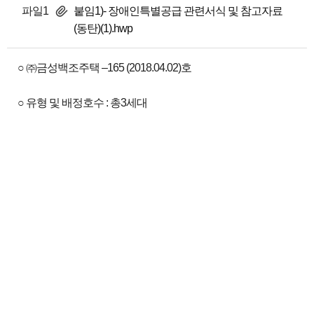
파일1
붙임1)- 장애인특별공급 관련서식 및 참고자료
(동탄)(1).hwp
○ ㈜금성백조주택 –165 (2018.04.02)호
○ 유형 및 배정호수 : 총3세대