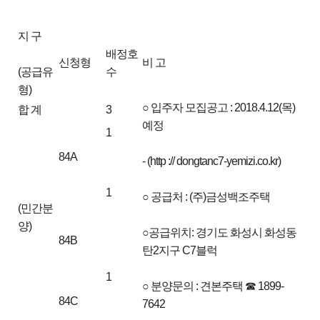
지 구
배정호
신청형
비 고
(공급유
수
형)
○ 입주자 모집공고 : 2018.4.12(목)
합 계
3
예정
1
84A
- (http :// dongtanc7-yemizi.co.kr)
1
○ 공급처 : (주)금성백조주택
(민간분
양)
○공급위치: 경기도 화성시 화성동
84B
탄2지구 C7블럭
1
○ 분양문의 : 견본주택 ☎ 1899-
84C
7642