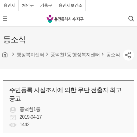
용인시
처인구
기흥구
용인시보건소
용
모
검
인
바
색
특
일
동소식
메
례
뉴
시
버
튼
행정복지센터
풍덕천1동 행정복지센터
동소식
수
지
구
청
주민등록 사실조사에 의한 무단 전출자 최고
공고
풍덕천1동
2019-04-17
1442