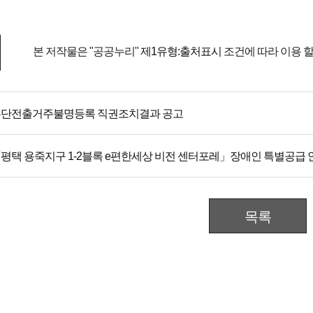
본 저작물은 "공공누리"
제1유형:출처표시
조건에 따라 이용 할
단전출거주불명등록 직권조치결과 공고
평택 용죽지구 1-2블록 e편한세상 비전 센터포레」장애인 특별공급 
목록