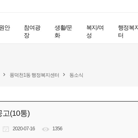
원안
참여광
생활/문
복지/여
행정복
장
화
성
터
풍덕천1동 행정복지센터
동소식
고(10통)
2020-07-16
1356