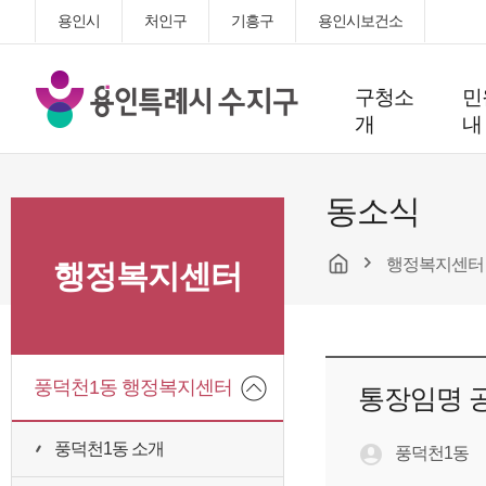
용인시
처인구
기흥구
용인시보건소
용
구청소
민
인
개
내
특
례
시
동소식
수
지
행정복지센터
구
행정복지센터
청
풍덕천1동 행정복지센터
통장임명 공
풍덕천1동 소개
풍덕천1동