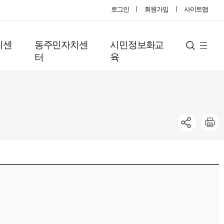
로그인
회원가입
사이트맵
지센
동주민자치센
시민정보화교
사
검
터
육
색
이
트
맵