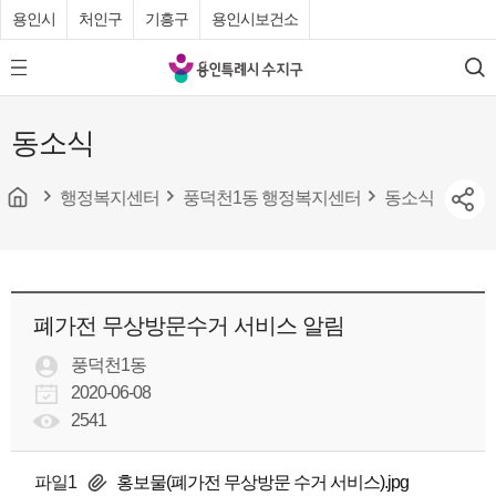
용인시
처인구
기흥구
용인시보건소
용
모
검
인
바
색
특
일
동소식
메
례
뉴
시
버
튼
행정복지센터
풍덕천1동 행정복지센터
동소식
수
지
구
청
폐가전 무상방문수거 서비스 알림
풍덕천1동
2020-06-08
2541
파일1
홍보물(폐가전 무상방문 수거 서비스).jpg