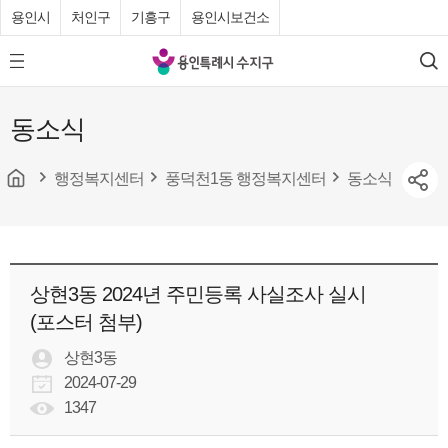
용인시
처인구
기흥구
용인시보건소
용
모
검
인
바
색
특
일
동소식
메
례
뉴
시
버
튼
행정복지센터
풍덕천1동 행정복지센터
동소식
수
지
구
청
상현3동 2024년 주민등록 사실조사 실시
(포스터 첨부)
상현3동
2024-07-29
1347