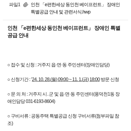
파일1
인천 「e편한세상 동인천 베이프런트」 장애인
특별공급 안내 및 관련서식.hwp
인천 「e편한세상 동인천 베이프런트」 장애인 특별
공급 안내
○ 접수 및 신청 : 거주지 읍·면·동 주민센터(장애인담당)
○ 신청기간 : ’
24. 10. 28.(
월
) 09:00 ~ 11. 1.(
금
)
18:00
방문 신청
○ 문 의 처 : 거주지 시․군 및 읍·면·동 주민센터(풍덕천1동 장
애인담당 031-6193-8604)
○ 구비서류 : 공동주택 특별공급 신청 구비서류(첨부파일 참
조)