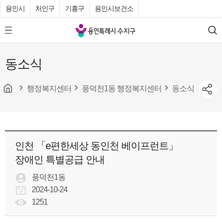
용인시
처인구
기흥구
용인시보건소
용
모
검
인
바
색
특
일
동소식
메
례
뉴
시
버
튼
행정복지센터
풍덕천1동 행정복지센터
동소식
수
지
구
청
인천 「e편한세상 동인천 베이프런트」
장애인 특별공급 안내
풍덕천1동
2024-10-24
1251