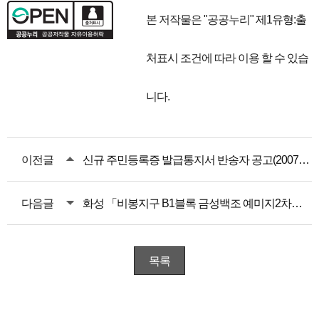
본 저작물은 "공공누리"
제1유형:출
처표시
조건에 따라 이용 할 수 있습
니다.
이전글
신규 주민등록증 발급통지서 반송자 공고(2007년 9월생)
다음글
화성 「비봉지구 B1블록 금성백조 예미지2차」 장애인 특별공급 안내
목록