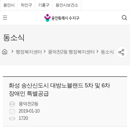
용인시
처인구
기흥구
용인시보건소
용
모
검
인
바
색
특
일
동소식
메
례
뉴
시
버
튼
행정복지센터
풍덕천2동 행정복지센터
동소식
수
지
구
청
화성 송산신도시 대방노블랜드 5차 및 6차
장애인 특별공급
풍덕천2동
2019-01-10
1720