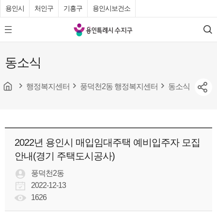
용인시
처인구
기흥구
용인시보건소
용
모
검
인
바
색
특
일
동소식
메
례
뉴
시
버
튼
행정복지센터
풍덕천2동 행정복지센터
동소식
수
지
구
청
2022년 용인시 매입임대주택 예비입주자 모집
안내(경기 주택도시공사)
풍덕천2동
2022-12-13
1626