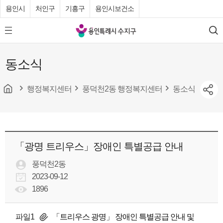
용인시
처인구
기흥구
용인시보건소
용
모
검
인
바
색
특
일
동소식
메
례
뉴
시
버
튼
행정복지센터
풍덕천2동 행정복지센터
동소식
수
지
구
청
「광명 트리우스」장애인 특별공급 안내
풍덕천2동
2023-09-12
1896
파일1
「트리우스 광명」 장애인 특별공급 안내 및