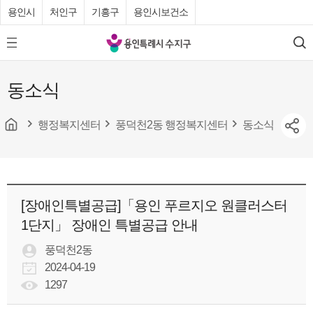
용인시
처인구
기흥구
용인시보건소
용
모
검
인
바
색
특
일
동소식
메
례
뉴
시
버
튼
행정복지센터
풍덕천2동 행정복지센터
동소식
수
지
구
청
[장애인특별공급]「용인 푸르지오 원클러스터
1단지」 장애인 특별공급 안내
풍덕천2동
2024-04-19
1297