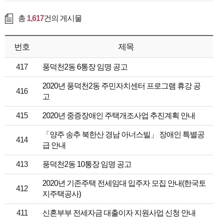
총
1,617
건의 게시물
번호
제목
417
풍덕천2동 6통장 임명 공고
2020년 풍덕천2동 주민자치센터 프로그램 휴강 공
416
고
415
2020년 중증장애인 주택개조사업 추진계획 안내
「양주 송추 북한산 경남 아너스빌」 장애인 특별공
414
급 안내
413
풍덕천2동 10통장 임명 공고
2020년 기존주택 전세임대 입주자 모집 안내(한국토
412
지주택공사)
411
신혼부부 전세자금 대출이자 지원사업 신청 안내