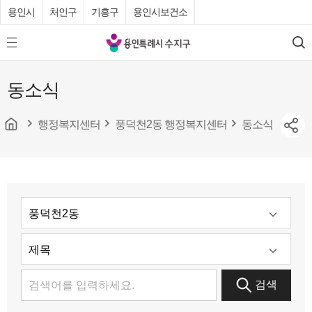
용인시
처인구
기흥구
용인시보건소
용
모
검
인
바
색
특
일
동소식
메
례
뉴
시
버
튼
행정복지센터
풍덕천2동 행정복지센터
동소식
수
지
구
청
검색