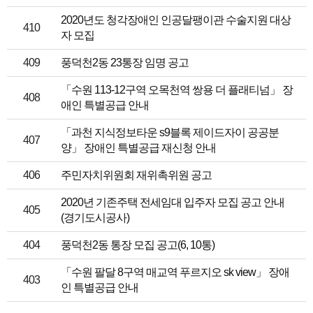
2020년도 청각장애인 인공달팽이관 수술지원 대상
410
자 모집
409
풍덕천2동 23통장 임명 공고
「수원 113-12구역 오목천역 쌍용 더 플래티넘」 장
408
애인 특별공급 안내
「과천 지식정보타운 s9블록 제이드자이 공공분
407
양」 장애인 특별공급 재신청 안내
406
주민자치위원회 재위촉위원 공고
2020년 기존주택 전세임대 입주자 모집 공고 안내
405
(경기도시공사)
404
풍덕천2동 통장 모집 공고(6, 10통)
「수원 팔달 8구역 매교역 푸르지오 sk view」 장애
403
인 특별공급 안내