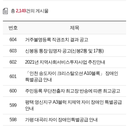
총
2,149
건의 게시물
번호
제목
604
거주불명등록 직권조치 결과 공고
603
신봉동 통장 임명자 공고(신봉2통 및 17통)
602
2021년 지역사회서비스투자사업 추진안내
「인천 송도자이 크리스탈오션 A10블록」 장애인
601
특별공급 안내
600
주민등록 무단전출자 최고장 반송에 따른 최고공고
평택 영신지구 A3블럭 지제역 자이 장애인 특별공급
599
안내
598
가평 대곡리 자이 장애인특별공급 안내