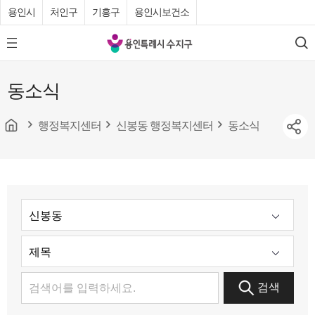
용인시
처인구
기흥구
용인시보건소
용
모
검
인
바
색
특
일
동소식
메
례
뉴
시
버
튼
행정복지센터
신봉동 행정복지센터
동소식
수
지
구
청
검색