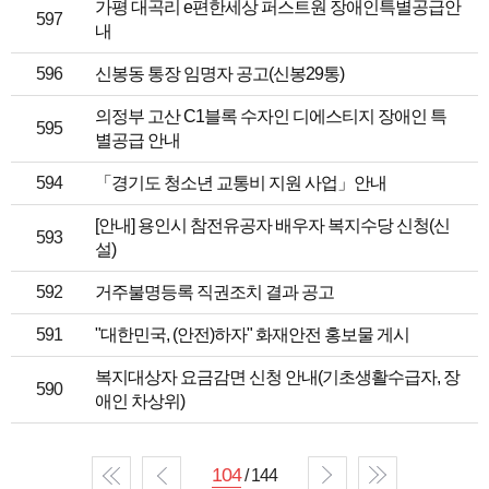
가평 대곡리 e편한세상 퍼스트원 장애인특별공급안
597
내
596
신봉동 통장 임명자 공고(신봉29통)
의정부 고산 C1블록 수자인 디에스티지 장애인 특
595
별공급 안내
594
「경기도 청소년 교통비 지원 사업」안내
[안내] 용인시 참전유공자 배우자 복지수당 신청(신
593
설)
592
거주불명등록 직권조치 결과 공고
591
"대한민국, (안전)하자" 화재안전 홍보물 게시
복지대상자 요금감면 신청 안내(기초생활수급자, 장
590
애인 차상위)
104
/ 144