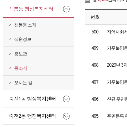
신봉동 행정복지센터
번호
신봉동 소개
500
지역사회서
직원정보
499
거주불명등
홍보관
498
2020년 
동소식
497
거주불명등
오시는 길
죽전1동 행정복지센터
496
신규 주민등
죽전2동 행정복지센터
495
주민등록 