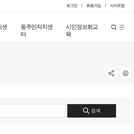
로그인
회원가입
사이트맵
지센
동주민자치센
시민정보화교
사
검
터
육
색
이
트
맵
검색