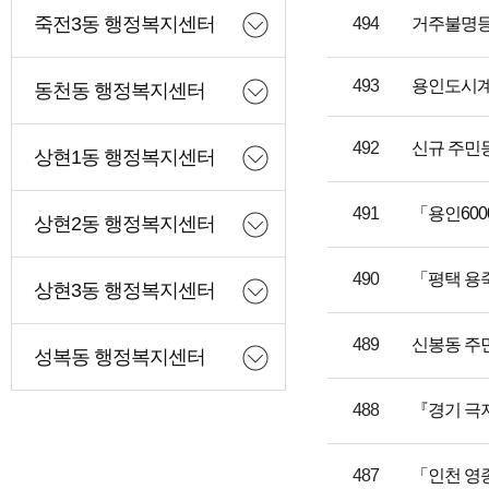
죽전3동 행정복지센터
494
거주불명등
493
용인도시계
동천동 행정복지센터
492
신규 주민등
상현1동 행정복지센터
491
「용인60
상현2동 행정복지센터
490
「평택 용죽
상현3동 행정복지센터
489
신봉동 주
성복동 행정복지센터
488
『경기 극
487
「인천 영종