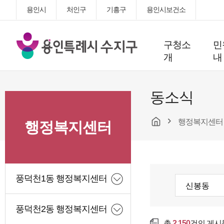
용인시
처인구
기흥구
용인시보건소
용
구청소
민
인
개
내
특
례
시
동소식
수
지
행정복지센터
구
행정복지센터
청
풍덕천1동 행정복지센터
풍덕천2동 행정복지센터
총
2,150
건의 게시