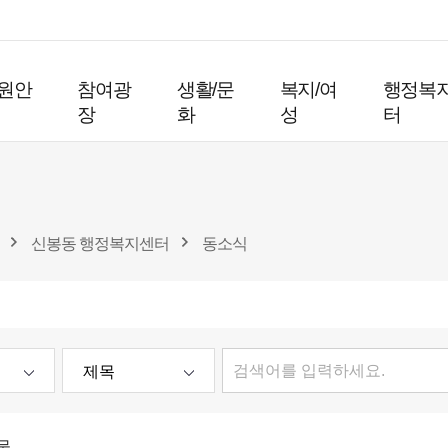
원안
참여광
생활/문
복지/여
행정복
장
화
성
터
신봉동 행정복지센터
동소식
물