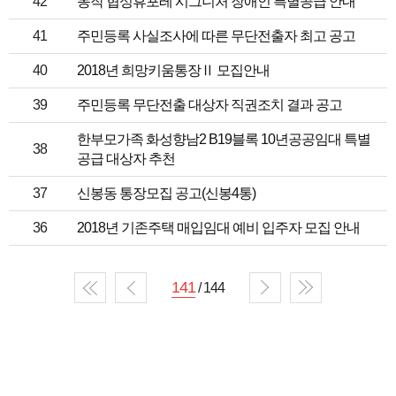
42
동작 협성휴포레 시그니처 장애인 특별공급 안내
41
주민등록 사실조사에 따른 무단전출자 최고 공고
40
2018년 희망키움통장Ⅱ 모집안내
39
주민등록 무단전출 대상자 직권조치 결과 공고
한부모가족 화성향남2 B19블록 10년공공임대 특별
38
공급 대상자 추천
37
신봉동 통장모집 공고(신봉4통)
36
2018년 기존주택 매입임대 예비 입주자 모집 안내
141
/ 144