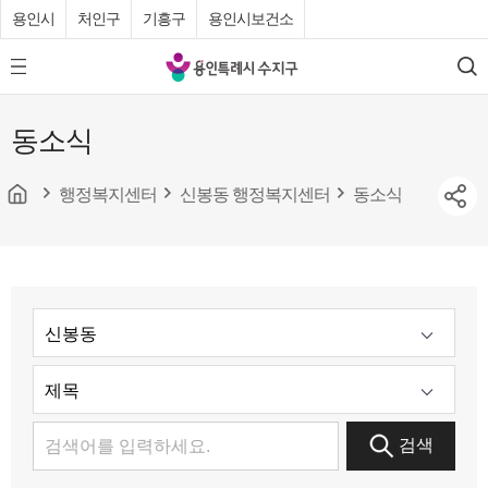
용인시
처인구
기흥구
용인시보건소
용
모
검
인
바
색
특
일
동소식
메
례
뉴
시
버
튼
행정복지센터
신봉동 행정복지센터
동소식
수
지
구
청
검색