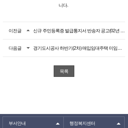
니다.
이전글
신규 주민등록증 발급통지서 반송자 공고(02년 12월생)
다음글
경기도시공사 하반기(2차) 매입임대주택 미임대분 입주자 모집
목록
부서안내
행정복지센터