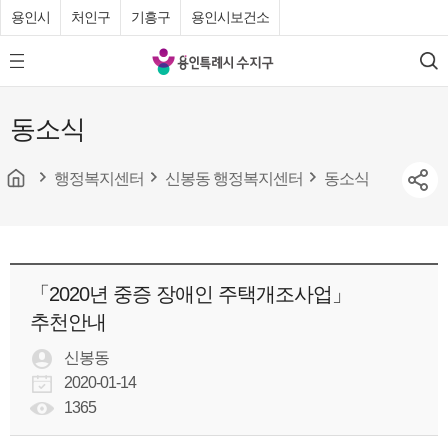
용인시
처인구
기흥구
용인시보건소
용
모
검
인
바
색
특
일
동소식
메
례
뉴
시
버
튼
행정복지센터
신봉동 행정복지센터
동소식
수
지
구
청
「2020년 중증 장애인 주택개조사업」
추천안내
신봉동
2020-01-14
1365