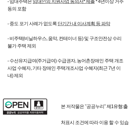
- 임대주택은
임대인의 지원사업 동의서
*
제출
* 4년이상 거주
동의 포함
- 중도 포기 사례가 없도록
단기간 내 이사계획 등 파악
- 비주택(비닐하우스, 움막, 컨테이너 등) 및 구조안전상 수리
불가 주택 제외
- 수선유지급여(주거급여) 수급권자, 농어촌장애인 주택 개조
사업 수혜자, 기타 장애인 주택개조사업 수혜자(최근 7년 이
내) 제외
본 저작물은 "공공누리"
제1유형:출
처표시
조건에 따라 이용 할 수 있습