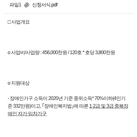
파일1
신청서식.pdf
□ 사업개요
o 사업비/사업량 : 456,000천원 / 120호 * 호당 3,800천원
o 지원대상
- 장애인가구 소득이 2020년 기준 중위소득* 70%이하(4인기
준 332만원)이고, ｢장애인복지법｣에 따른
1·2
급 및
3
급 중복장
애인 자가
·
임차가구