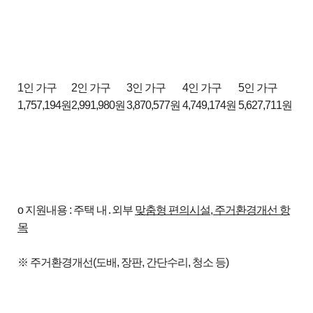
1인 가구
2인 가구
3인 가구
4인 가구
5인 가구
1,757,194원
2,991,980원
3,870,577원
4,749,174원
5,627,711원
o 지원내용 : 주택 내․외부
맞춤형 편의시설
,
주거환경개선 항
목
※ 주거환경개선(도배, 장판, 간단수리, 청소 등)