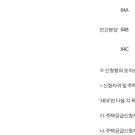
84A
민간분양
84B
84C
※ 신청형의 숫자는
○ 신청자격 및 주택
‘세대’란 다음 각
가. 주택공급신청
나. 주택공급신청