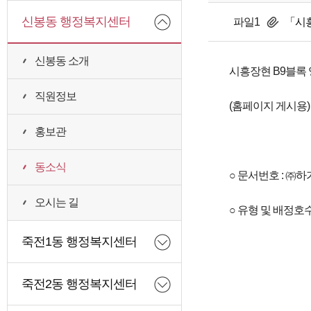
신봉동 행정복지센터
파일1
「시흥
신봉동 소개
시흥장현 B9블록
직원정보
(홈페이지 게시용)
홍보관
동소식
○ 문서번호 : ㈜하가건설
오시는 길
○ 유형 및 배정호수
죽전1동 행정복지센터
죽전2동 행정복지센터