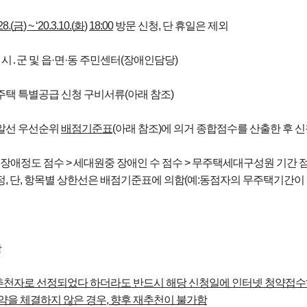
28.(
금
) ~ ‘20.3.10.(
화
)
18:00
방문 신청, 단 휴일은 제외
주지 시․군 및 읍·면·동 주민센터(장애인담당)
동주택 특별공급 신청 구비서류(아래 참조)
택알선 우선순위
배점기준표
(아래 참조)에 의거 종합점수를 산출한 후
 장애정도 점수 > 세대원중 장애인 수 점수 > 무주택세대구성원 기간 점
, 단, 항목별 상한선은 배점기준표에 의함(예:동점자의 무주택기간이 각각
항
천자로 선정되었다 하더라도 반드시 해당 신청일에 인터넷 청약접
약을 체결하지 않은 경우
,
향후 재추천이 불가함