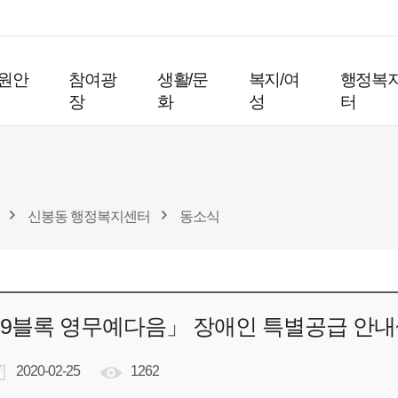
원안
참여광
생활/문
복지/여
행정복
장
화
성
터
신봉동 행정복지센터
동소식
9블록 영무예다음」 장애인 특별공급 안내~3
2020-02-25
1262