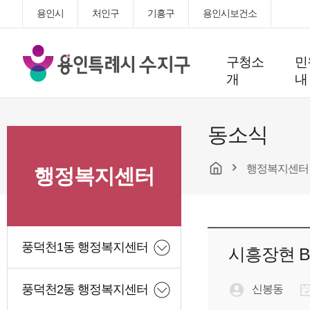
용인시
처인구
기흥구
용인시보건소
용
구청소
민
인
개
내
특
례
시
동소식
수
지
행정복지센터
구
행정복지센터
청
풍덕천1동 행정복지센터
시흥장현 B
풍덕천2동 행정복지센터
신봉동