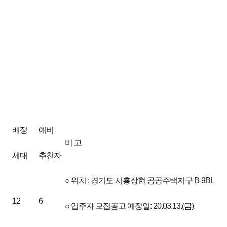
배정
예비
비 고
세대
추천자
○ 위치 : 경기도 시흥장현 공공주택지구 B-9BL
12
6
○ 입주자 모집공고 예정일: 20.03.13.(금)