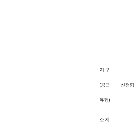
지 구
(공급
신청형
유형)
소 계