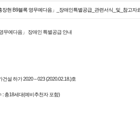
장현 B9블록 영무예다음」_장애인특별공급_관련서식_및_참고자료.
 영무예다음」 장애인 특별공급 안내
 하가 2020 – 023 (2020.02.18.)호
 : 총18세대(예비추천자 포함)