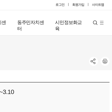
로그인
회원가입
사이트맵
지센
동주민자치센
시민정보화교
사
검
터
육
색
이
트
맵
.10