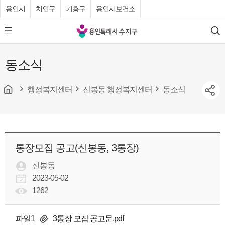
용인시
처인구
기흥구
용인시보건소
용
모
검
인
바
색
특
일
동소식
메
례
뉴
시
버
튼
행정복지센터
신봉동 행정복지센터
동소식
수
지
구
청
통장모집 공고(신봉동, 3통장)
신봉동
2023-05-02
1262
파일1
3통장 모집 공고문.pdf