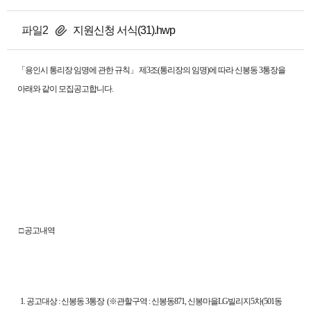
파일2
지원신청 서식(31).hwp
「용인시 통리장 임명에 관한 규칙」 제3조(통리장의 임명)에 따라 신봉동 3통장을
아래와 같이 모집공고합니다.
□ 공고내역
1. 공고대상 : 신봉동 3통장 (※관할구역 : 신봉동871, 신봉마을LG빌리지5차(501동