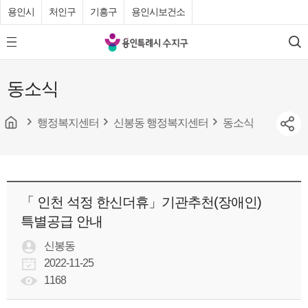
용인시
처인구
기흥구
용인시보건소
용
모
검
인
바
색
특
일
동소식
메
례
뉴
시
버
튼
행정복지센터
신봉동 행정복지센터
동소식
수
지
구
청
「 인천 석정 한신더휴」기관추천(장애인)
특별공급 안내
신봉동
2022-11-25
1168