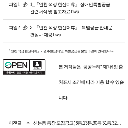
파일1
1_「인천 석정 한신더휴」 장애인특별공급
관련서식 및 참고자료.hwp
파일2
3_「인천 석정 한신더휴」_특별공급 안내문_
건설사 제공.hwp
「 인천 석정 한신더휴」기관추천(장애인) 특별공급을 붙임과 같이 안내합니다.
본 저작물은 "공공누리"
제1유형:출
처표시
조건에 따라 이용 할 수 있습
니다.
이전글
신봉동 통장 모집공고( 6통,13통,30통,31통,32통,33통)