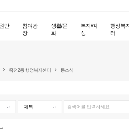
원안
참여광
생활/문
복지/여
행정복
장
화
성
터
죽전2동 행정복지센터
동소식
물