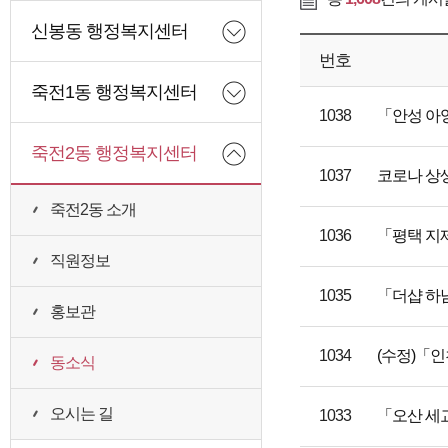
신봉동 행정복지센터
번호
죽전1동 행정복지센터
1038
「안성 아
죽전2동 행정복지센터
1037
코로나 상
죽전2동 소개
1036
「평택 지
직원정보
1035
「더샵 하
홍보관
1034
(수정)「인
동소식
오시는 길
1033
「오산 세교