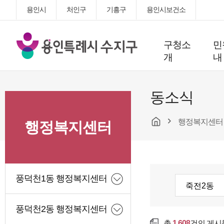
용인시
처인구
기흥구
용인시보건소
용
구청소
민
인
개
내
특
례
시
동소식
수
지
행정복지센터
구
행정복지센터
청
풍덕천1동 행정복지센터
풍덕천2동 행정복지센터
총
1,608
건의 게시