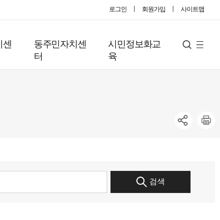
로그인
회원가입
사이트맵
지센
동주민자치센
시민정보화교
사
검
터
육
색
이
트
맵
검색