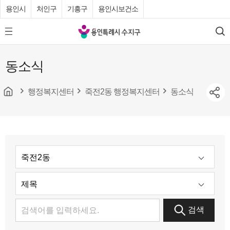
용인시
처인구
기흥구
용인시보건소
용
모
검
인
바
색
특
일
동소식
메
례
뉴
시
버
튼
행정복지센터
죽전2동 행정복지센터
동소식
수
지
구
청
검색