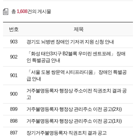
총
1,608
건의 게시물
번호
제목
903
경기도 뇌병변 장애인 기저귀 지원 신청 안내
「화성 태안3지구 B2블록 우미린 센트포레」 장애
902
인 특별공급 안내
「서울 도봉 쌍문역 시티프라디움」 장애인 특별공
901
급 안내
거주불명등록자 행정상 주소이전 직권조치 결과 공
900
고
899
거주불명등록자 행정상 관리주소 이전 공고(2차)
898
거주불명등록자 행정상 관리주소 이전 공고(1차)
897
장기거주불명등록자 직권조치 결과 공고