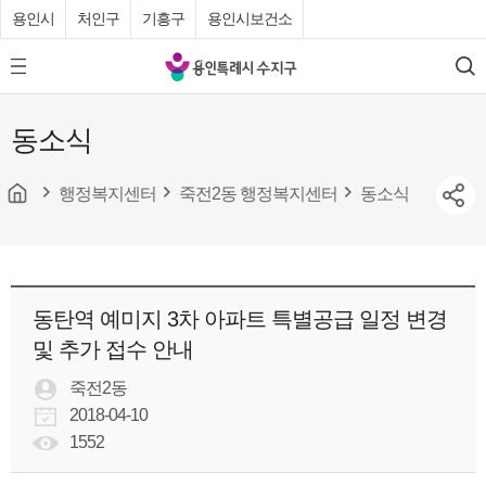
용인시
처인구
기흥구
용인시보건소
용
모
검
인
바
색
특
일
동소식
메
례
뉴
시
버
튼
행정복지센터
죽전2동 행정복지센터
동소식
수
지
구
청
동탄역 예미지 3차 아파트 특별공급 일정 변경
및 추가 접수 안내
죽전2동
2018-04-10
1552