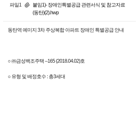
파일1
붙임1)- 장애인특별공급 관련서식 및 참고자료
(동탄)(2).hwp
동탄역 예미지 3차 주상복합 아파트 장애인 특별공급 안내
○ ㈜금성백조주택 –165 (2018.04.02)호
○ 유형 및 배정호수 : 총3세대