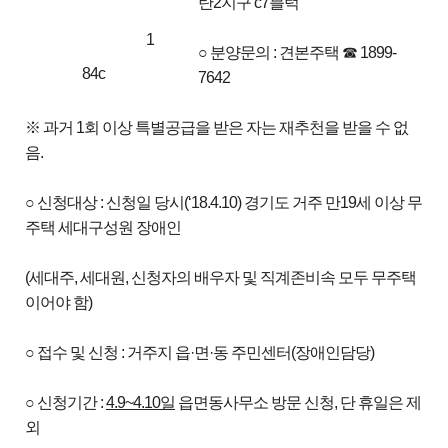
탄2지구 c7블럭
1
○ 분양문의 : 견본주택 ☎ 1899-
84c
7642
※ 과거 1회 이상 특별공급을 받은 자는 재추천을 받을 수 없
음.
○ 신청대상 : 신청일 당시(‘18.4.10) 경기도 거주 만19세 이상 무
주택 세대구성원 장애인
(세대주, 세대원, 신청자의 배우자 및 직계존비속 모두 무주택
이어야 함)
○ 접수 및 신청 : 거주지 읍·면·동 주민센터(장애인담당)
○ 신청기간 :
4.9~4.10
일
읍면동사무소 방문 신청, 단 휴일은 제
외