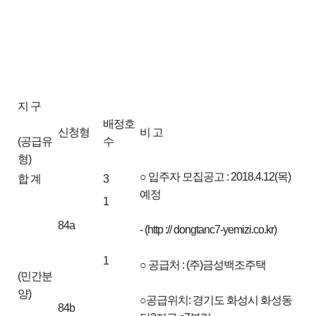
지 구
배정호
신청형
비 고
(공급유
수
형)
○ 입주자 모집공고 : 2018.4.12(목)
합 계
3
예정
1
84a
- (http :// dongtanc7-yemizi.co.kr)
1
○ 공급처 : (주)금성백조주택
(민간분
양)
○공급위치: 경기도 화성시 화성동
84b