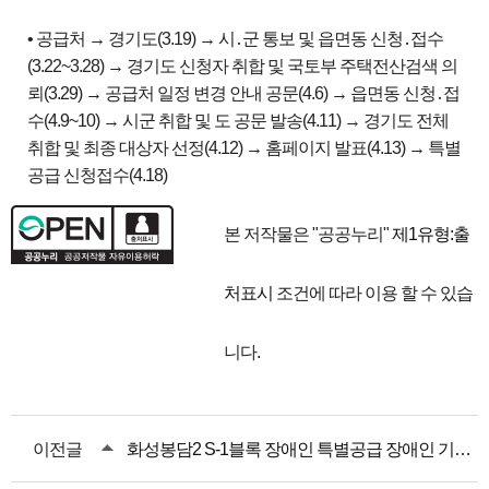
• 공급처 → 경기도(3.19) → 시․군 통보 및 읍면동 신청․접수
(3.22~3.28) → 경기도 신청자 취합 및 국토부 주택전산검색 의
뢰(3.29) → 공급처 일정 변경 안내 공문(4.6) → 읍면동 신청․접
수(4.9~10) → 시군 취합 및 도 공문 발송(4.11) → 경기도 전체
취합 및 최종 대상자 선정(4.12) → 홈페이지 발표(4.13) → 특별
공급 신청접수(4.18)
본 저작물은 "공공누리"
제1유형:출
처표시
조건에 따라 이용 할 수 있습
니다.
이전글
화성봉담2 S-1블록 장애인 특별공급 장애인 기관추천 안내