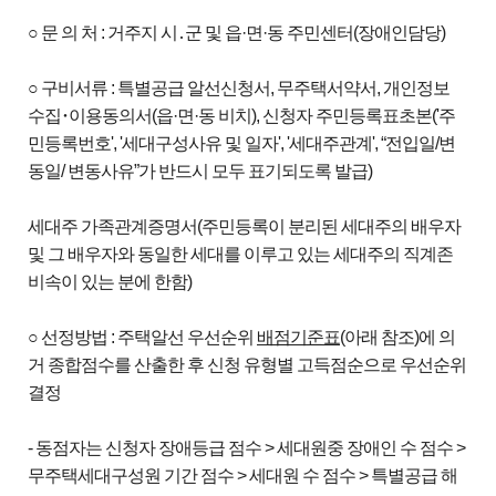
○ 문 의 처 : 거주지 시․군 및 읍·면·동 주민센터(장애인담당)
○ 구비서류 : 특별공급 알선신청서, 무주택서약서, 개인정보
수집･이용동의서(읍·면·동 비치), 신청자 주민등록표초본('주
민등록번호', '세대구성사유 및 일자', '세대주관계', “전입일/변
동일/ 변동사유”가 반드시 모두 표기되도록 발급)
세대주 가족관계증명서(주민등록이 분리된 세대주의 배우자
및 그 배우자와 동일한 세대를 이루고 있는 세대주의 직계존
비속이 있는 분에 한함)
○ 선정방법 : 주택알선 우선순위
배점기준표
(아래 참조)에 의
거 종합점수를 산출한 후 신청 유형별 고득점순으로 우선순위
결정
- 동점자는 신청자 장애등급 점수 > 세대원중 장애인 수 점수 >
무주택세대구성원 기간 점수 > 세대원 수 점수 > 특별공급 해