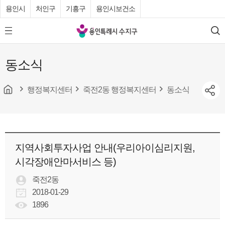
용인시
처인구
기흥구
용인시보건소
용
모
검
인
바
색
특
일
동소식
메
례
뉴
시
버
튼
행정복지센터
죽전2동 행정복지센터
동소식
수
지
구
청
지역사회투자사업 안내(우리아이심리지원,
시각장애안마서비스 등)
죽전2동
2018-01-29
1896