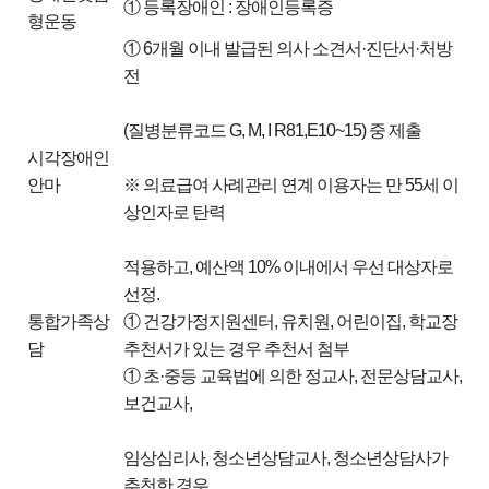
① 등록장애인 : 장애인등록증
형운동
① 6개월 이내 발급된 의사 소견서·진단서·처방
전
(질병분류코드 G, M, I R81,E10~15) 중 제출
시각장애인
안마
※ 의료급여 사례관리 연계 이용자는 만 55세 이
상인자로 탄력
적용하고, 예산액 10% 이내에서 우선 대상자로
선정.
통합가족상
① 건강가정지원센터, 유치원, 어린이집, 학교장
담
추천서가 있는 경우 추천서 첨부
① 초·중등 교육법에 의한 정교사, 전문상담교사,
보건교사,
임상심리사, 청소년상담교사, 청소년상담사가
추천한 경우