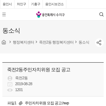
용인시
처인구
기흥구
용인시보건소
용
모
검
인
바
색
특
일
동소식
메
례
뉴
시
버
튼
행정복지센터
죽전2동 행정복지센터
동소식
수
지
구
청
죽전2동주민자치위원 모집 공고
죽전2동
2019-08-28
1201
파일1
주민자치위원 모집 공고.hwp