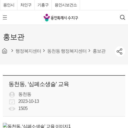
용인시
처인구
기흥구
용인시보건소
용
모
검
인
바
색
특
일
홍보관
메
례
뉴
시
버
튼
행정복지센터
동천동 행정복지센터
홍보관
수
지
구
청
동천동, ‘심폐소생술’ 교육
동천동
2023-10-13
1505