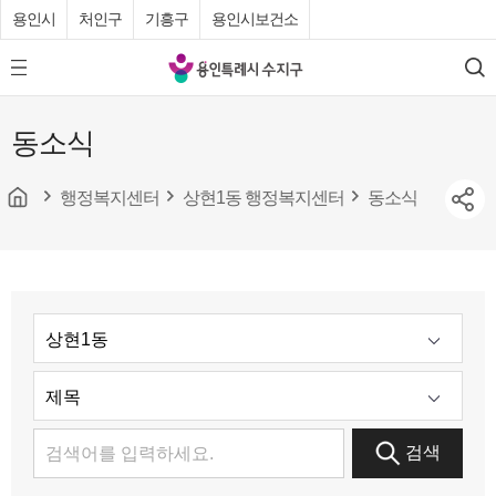
용인시
처인구
기흥구
용인시보건소
용
모
검
인
바
색
특
일
동소식
메
례
뉴
시
버
튼
행정복지센터
상현1동 행정복지센터
동소식
수
지
구
청
검색