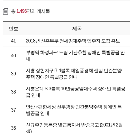
총
1,496
건의 게시물
번호
제목
41
2018년 신혼부부 전세임대주택 입주자 모집 홍보
부평역 화성파크 드림 기관추천 장애인 특별공급 안
40
내
시흥 장현지구 B-4블록 제일풍경채 센텀 민간분양
39
주택 장애인 특별공급 안내
시흥은계 S-3블록 10년공공임대주택 장애인 특별공
38
급 안내
안산 e편한세상 선부광장 민간분양주택 장애인 특
37
별공급 안내
신규주민등록증 발급통지서 반송공고 (2001년 2월
36
생)