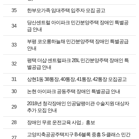
35
한부모가족 임대주택 입주자 모집 공고
당산센트럴 아이파크 민간분양주택 장애인 특별공
34
급 안내
부평 코오롱하늘채 민간분양주택 장애인 특별공급
33
안내
평택 더샵 센트럴파크 2BL 민간분양주택 장애인 특
32
별공급 안내
31
상현1동 38통장, 40통장, 41통장, 42통장 모집공고
30
논현 아이파크 공동주택 장애인 특별공급 안내
2018년 청각장애인 인공달팽이관 수술지원 대상자
29
추가 모집 안내
28
장애인 무료 운전교육 사업」홍보
고양지축공공주택지구 B-6블록 중흥 S-클래스 민간
27