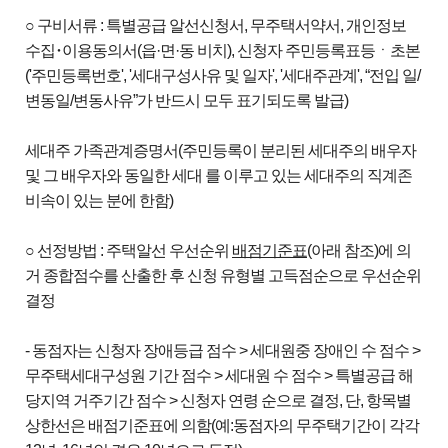
○ 구비서류 : 특별공급 알선신청서, 무주택서약서, 개인정보
수집･이용동의서(읍·면·동 비치), 신청자 주민등록표등ㆍ초본
('주민등록번호', '세대구성사유 및 일자', '세대주관계', “전입 일/
변동일/변동사유”가 반드시 모두 표기되도록 발급)
세대주 가족관계증명서(주민등록이 분리된 세대주의 배우자
및 그 배우자와 동일한 세대 를 이루고 있는 세대주의 직계존
비속이 있는 분에 한함)
○ 선정방법 : 주택알선 우선순위
배점기준표
(아래 참조)에 의
거 종합점수를 산출한 후 신청 유형별 고득점순으로 우선순위
결정
- 동점자는 신청자 장애등급 점수 > 세대원중 장애인 수 점수 >
무주택세대구성원 기간 점수 > 세대원 수 점수 > 특별공급 해
당지역 거주기간 점수 > 신청자 연령 순으로 결정, 단, 항목별
상한선은 배점기준표에 의함(예:동점자의 무주택기간이 각각