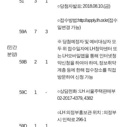
51
3
1
○당첨자발표: 2018.08.10.(금)
○접수방법:http://apply.lh.or.kr(접수
일변경 가능)
59A
7
3
※ 당첨예정자 및 예비대상자 모
(민간
두 위 접수일자에 LH청약센터 또
분양)
는 LH모바일앱을 통해 인터넷청
59B
2
1
약신청을 하여야 하며, 정보취약
계층 등에 한해 접수장소를 직접
방문하여 신청 가능
○상담전화 : LH 서울주택판매부
59C
1
-
02-2017-4379, 4382
○LH 의정부홍보관 위치 : 의정부
시 민락로 296-1
59D
1
1