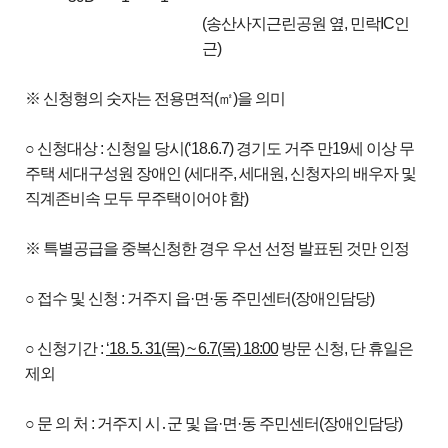
(송산사지근린공원 옆, 민락IC인
근)
※ 신청형의 숫자는 전용면적(㎡)을 의미
○ 신청대상 : 신청일 당시(‘18.6.7) 경기도 거주 만19세 이상 무
주택 세대구성원 장애인 (세대주, 세대원, 신청자의 배우자 및
직계존비속 모두 무주택이어야 함)
※ 특별공급을 중복신청한 경우 우선 선정 발표된 것만 인정
○ 접수 및 신청 : 거주지 읍·면·동 주민센터(장애인담당)
○ 신청기간 :
‘18. 5. 31(목) ~ 6.7(목)
18:00
방문 신청, 단 휴일은
제외
○ 문 의 처 : 거주지 시․군 및 읍·면·동 주민센터(장애인담당)