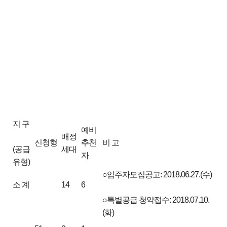
지 구
예비
배정
신청형
추천
비 고
(공급
세대
자
유형)
○입주자모집공고: 2018.06.27.(수)
소 계
14
6
○특별공급 청약접수: 2018.07.10.
(화)