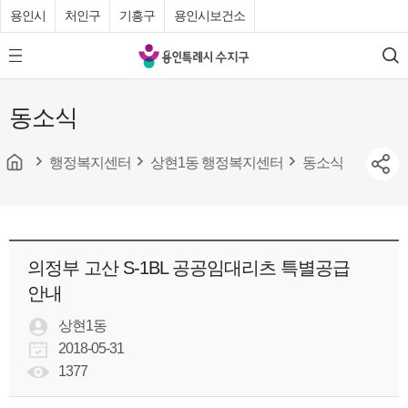
용인시
처인구
기흥구
용인시보건소
용
모
검
인
바
색
특
일
동소식
메
례
뉴
시
버
튼
행정복지센터
상현1동 행정복지센터
동소식
수
지
구
청
의정부 고산 S-1BL 공공임대리츠 특별공급
안내
상현1동
2018-05-31
1377