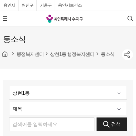
용인시
처인구
기흥구
용인시보건소
용
모
검
인
바
색
특
일
동소식
메
례
뉴
시
버
튼
행정복지센터
상현1동 행정복지센터
동소식
수
지
구
청
검색