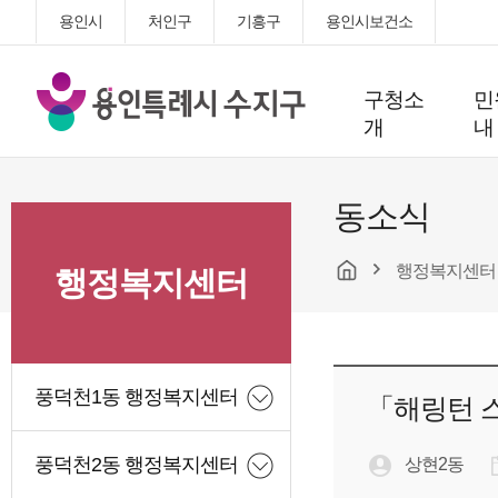
용인시
처인구
기흥구
용인시보건소
용
구청소
민
인
개
내
특
례
시
동소식
수
지
행정복지센터
구
행정복지센터
청
풍덕천1동 행정복지센터
「해링턴 
풍덕천2동 행정복지센터
상현2동