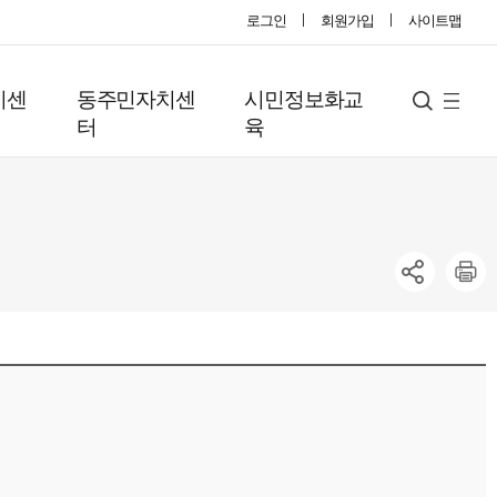
로그인
회원가입
사이트맵
지센
동주민자치센
시민정보화교
사
검
터
육
색
이
트
맵