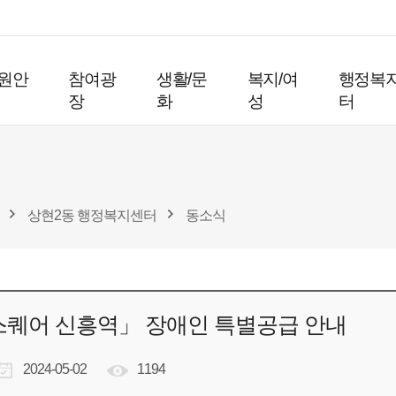
원안
참여광
생활/문
복지/여
행정복
장
화
성
터
상현2동 행정복지센터
동소식
스퀘어 신흥역」 장애인 특별공급 안내
2024-05-02
1194