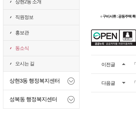
상현2동 소개
○ 구비서류 : 공동주택 
직원정보
홍보관
동소식
오시는 길
이전글
「
상현3동 행정복지센터
다음글
「
성복동 행정복지센터