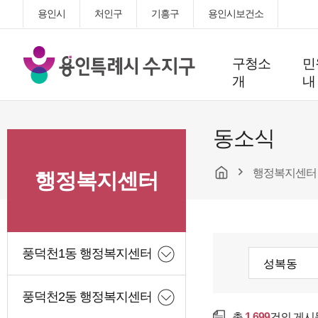
용인시
처인구
기흥구
용인시보건소
용
구청소
민
인
개
내
특
례
시
동소식
수
지
행정복지센터
구
행정복지센터
청
풍덕천1동 행정복지센터
풍덕천2동 행정복지센터
총
1,699
건의 게시