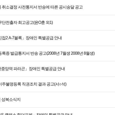
 취소결정 사전통지서 반송에 따른 공시송달 공고
무단전출자 최고공고(윤O훈 외1)
진접2 A-7블록」장애인 특별공급 안내
록증 발급통지서 반송 공고(2008년 7월생 2008년 8월생)
중앙역 파라곤」장애인 특별공급 안내
거주불명등록 직권조치 결과 공고(서○석)
9월 성복소식지
S-클래스 힐더포레」장애인 특별공급 안내