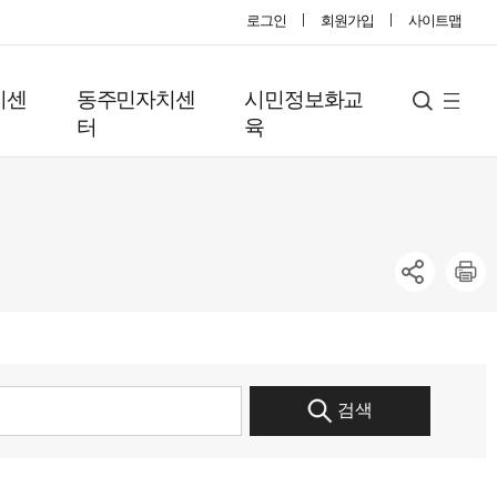
로그인
회원가입
사이트맵
지센
동주민자치센
시민정보화교
사
검
터
육
색
이
트
맵
검색