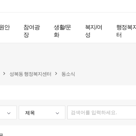
원안
참여광
생활/문
복지/여
행정복
장
화
성
터
성복동 행정복지센터
동소식
물