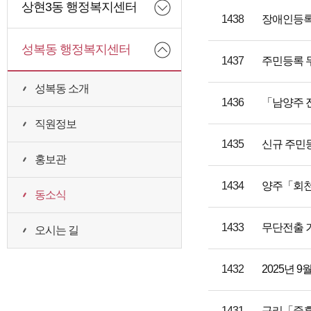
상현3동 행정복지센터
1438
장애인등록
성복동 행정복지센터
1437
주민등록 
성복동 소개
1436
「남양주 
직원정보
1435
신규 주민등
홍보관
1434
양주「회천
동소식
1433
무단전출 
오시는 길
1432
2025년 
1431
구리「중흥