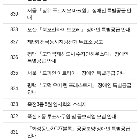
서울 「장위 푸르지오 마크원」 장애인 특별공급 안
839
내
838
오산 「북오산자이 드포레」 장애인 특별공급 안내
837
제9회 전국동시지방선거 투표소 공고
평택 「고덕국제신도시 수자인하우스디」 장애인
836
특별공급 안내
835
서울 「드파인 아르티아」 장애인 특별공급 안내
평택 「고덕 우미 린 프레스트지」 장애인 특별공급
834
안내
833
죽전3동 5월 임시회의 소식지
832
죽전３동 투표사무원 및 공보작업 모집 안내
「화성동탄2 C27블록」공공분양 장애인 특별공급
831
안내