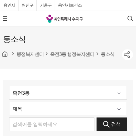
용인시
처인구
기흥구
용인시보건소
용
모
검
인
바
색
특
일
동소식
메
례
뉴
시
버
튼
행정복지센터
죽전3동 행정복지센터
동소식
수
지
구
청
검색