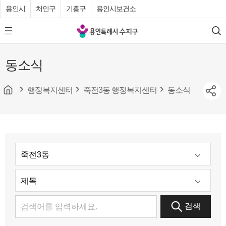
용인시
처인구
기흥구
용인시보건소
용
모
검
인
바
색
특
일
동소식
메
례
뉴
시
버
튼
행정복지센터
죽전3동 행정복지센터
동소식
수
지
구
청
검색