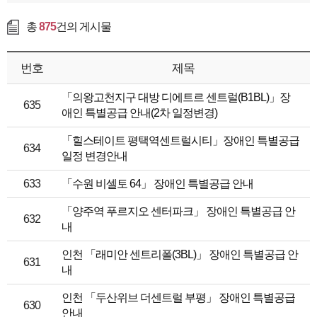
총
875
건의 게시물
번호
제목
「의왕고천지구 대방 디에트르 센트럴(B1BL)」장
635
애인 특별공급 안내(2차 일정변경)
「힐스테이트 평택역센트럴시티」장애인 특별공급
634
일정 변경안내
633
「수원 비셀토 64」 장애인 특별공급 안내
「양주역 푸르지오 센터파크」 장애인 특별공급 안
632
내
인천 「래미안 센트리폴(3BL)」 장애인 특별공급 안
631
내
인천 「두산위브 더센트럴 부평」 장애인 특별공급
630
안내