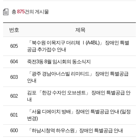
총
875
건의 게시물
번호
제목
「북수원 이목지구 더리체 Ⅰ(A4BL)」 장애인 특별
605
공급 추가접수 안내
604
죽전3동 8월 임시회의 동소식지
「광주 경남아너스빌 리미티드」 장애인 특별공급
603
안내
김포 「한강 수자인 오브센트」 장애인 특별공급 안
602
내
「서울 디에이치 방배」장애인 특별공급 안내 (일정
601
변경)
600
「하남시청역 하우스원」장애인 특별공급 안내