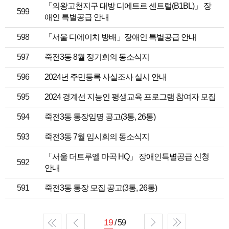
「의왕고천지구 대방 디에트르 센트럴(B1BL)」 장
599
애인 특별공급 안내
598
「서울 디에이치 방배」장애인 특별공급 안내
597
죽전3동 8월 정기회의 동소식지
596
2024년 주민등록 사실조사 실시 안내
595
2024 경계선 지능인 평생교육 프로그램 참여자 모집
594
죽전3동 통장임명 공고(3통, 26통)
593
죽전3동 7월 임시회의 동소식지
「서울 더트루엘 마곡 HQ」 장애인특별공급 신청
592
안내
591
죽전3동 통장 모집 공고(3통, 26통)
19
/ 59