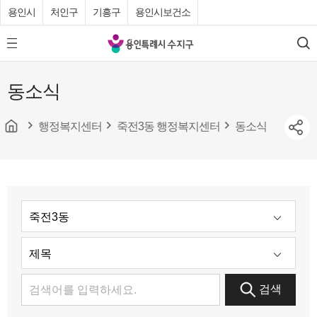
용인시
처인구
기흥구
용인시보건소
용
모
검
인
바
색
특
일
동소식
메
례
뉴
시
버
튼
행정복지센터
죽전3동 행정복지센터
동소식
수
지
구
청
검색