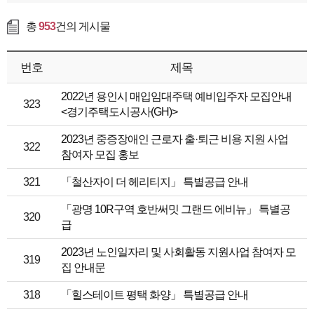
총
953
건의 게시물
번호
제목
2022년 용인시 매입임대주택 예비입주자 모집안내
323
<경기주택도시공사(GH)>
2023년 중증장애인 근로자 출·퇴근 비용 지원 사업
322
참여자 모집 홍보
321
「철산자이 더 헤리티지」 특별공급 안내
「광명 10R구역 호반써밋 그랜드 에비뉴」 특별공
320
급
2023년 노인일자리 및 사회활동 지원사업 참여자 모
319
집 안내문
318
「힐스테이트 평택 화양」 특별공급 안내