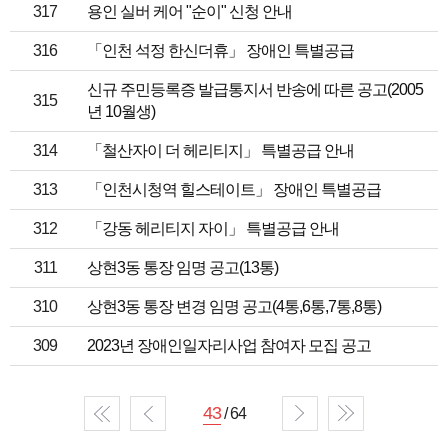
317
용인 실버 케어 "순이" 신청 안내
316
「인천 석정 한신더휴」 장애인 특별공급
신규 주민등록증 발급통지서 반송에 따른 공고(2005
315
년 10월생)
314
「철산자이 더 헤리티지」 특별공급 안내
313
「인천시청역 힐스테이트」 장애인 특별공급
312
「강동 헤리티지 자이」 특별공급 안내
311
상현3동 통장 임명 공고(13통)
310
상현3동 통장 변경 임명 공고(4통,6통,7통,8통)
309
2023년 장애인일자리사업 참여자 모집 공고
43
/ 64