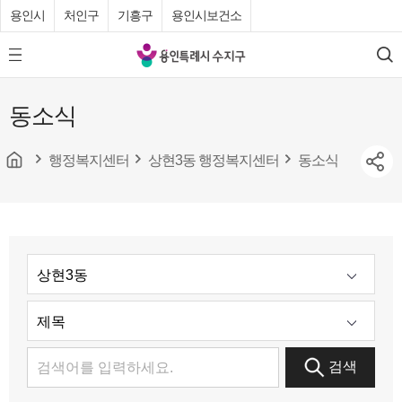
용인시
처인구
기흥구
용인시보건소
용
모
검
인
바
색
특
일
동소식
메
례
뉴
시
버
튼
행정복지센터
상현3동 행정복지센터
동소식
수
지
구
청
검색