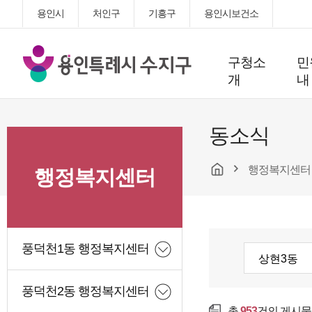
용인시
처인구
기흥구
용인시보건소
용
구청소
민
인
개
내
특
례
시
동소식
수
지
행정복지센터
구
행정복지센터
청
풍덕천1동 행정복지센터
풍덕천2동 행정복지센터
총
953
건의 게시물