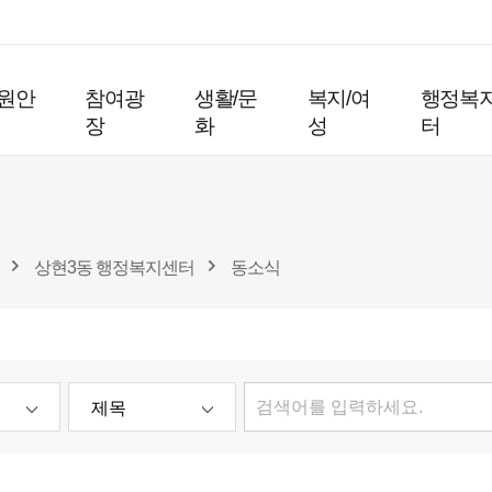
원안
참여광
생활/문
복지/여
행정복
장
화
성
터
상현3동 행정복지센터
동소식