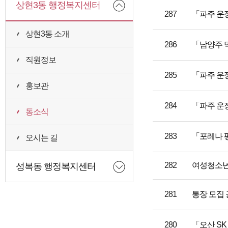
상현3동 행정복지센터
287
「파주 운
상현3동 소개
286
「남양주 
직원정보
285
「파주 운
홍보관
284
「파주 운
동소식
283
「포레나 
오시는 길
282
여성청소년
성복동 행정복지센터
281
통장 모집 
280
「오산 SK