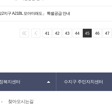
2지구 A21BL 모아미래도」 특별공급 안내
41
42
43
44
45
46
47
정복지센터
수지구
주민자치센터
찾아오시는길