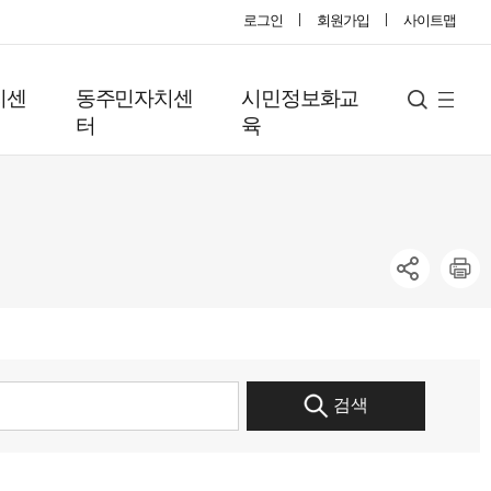
로그인
회원가입
사이트맵
지센
동주민자치센
시민정보화교
사
검
터
육
색
이
트
맵
검색