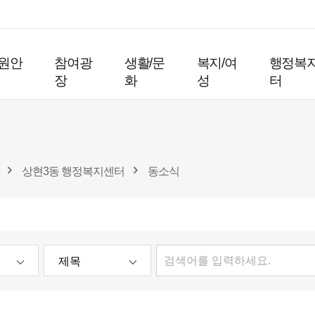
원안
참여광
생활/문
복지/여
행정복
장
화
성
터
상현3동 행정복지센터
동소식