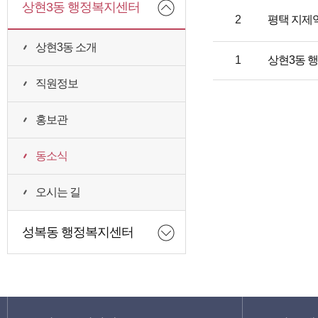
상현3동 행정복지센터
2
평택 지제
상현3동 소개
1
상현3동 
직원정보
홍보관
동소식
오시는 길
성복동 행정복지센터