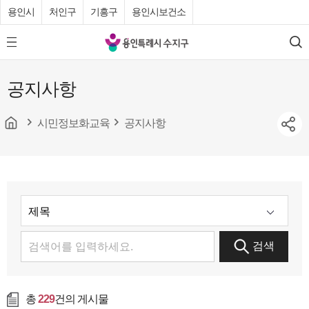
용인시
처인구
기흥구
용인시보건소
용
모
검
인
바
색
특
일
공지사항
메
례
뉴
시
버
튼
시민정보화교육
공지사항
수
지
구
청
검색
총
229
건의 게시물