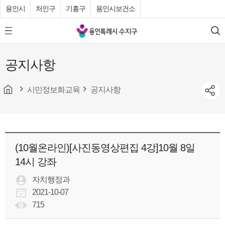
용인시
처인구
기흥구
용인시보건소
용
모
검
인
바
색
특
일
공지사항
메
례
뉴
시
버
튼
시민정보화교육
공지사항
수
지
구
청
(10월온라인)[사진동영상편집 4강]10월 8일
14시 강좌
자치행정과
2021-10-07
715