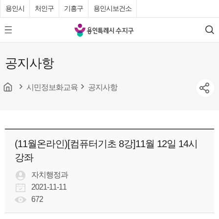
용인시
처인구
기흥구
용인시보건소
용
모
검
인
바
색
특
일
공지사항
메
례
뉴
시
버
튼
시민정보화교육
공지사항
수
지
구
청
(11월온라인)[컴퓨터기초 8강]11월 12일 14시
강좌
자치행정과
2021-11-11
672