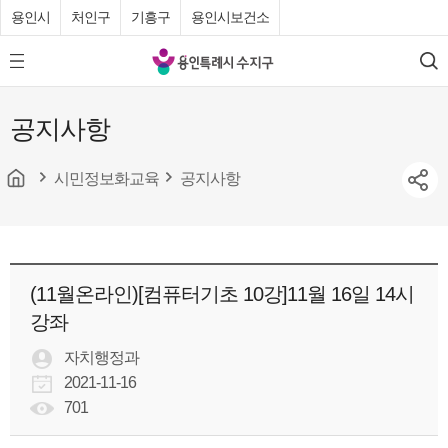
용인시
처인구
기흥구
용인시보건소
용
모
검
인
바
색
특
일
공지사항
메
례
뉴
시
버
튼
시민정보화교육
공지사항
수
지
구
청
(11월온라인)[컴퓨터기초 10강]11월 16일 14시
강좌
자치행정과
2021-11-16
701