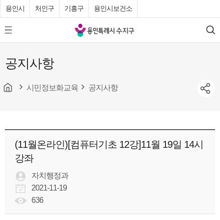
용인시
처인구
기흥구
용인시보건소
용
모
검
인
바
색
특
일
공지사항
메
례
뉴
시
버
튼
시민정보화교육
공지사항
수
지
구
청
(11월온라인)[컴퓨터기초 12강]11월 19일 14시
강좌
자치행정과
2021-11-19
636