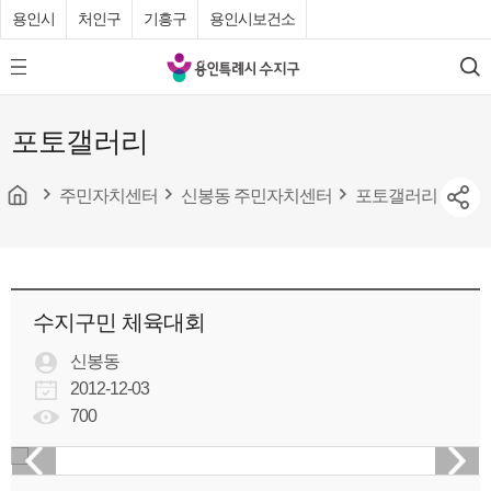
용인시
처인구
기흥구
용인시보건소
용
모
검
인
바
색
특
일
포토갤러리
메
례
뉴
시
버
튼
주민자치센터
신봉동 주민자치센터
포토갤러리
수
지
구
청
수지구민 체육대회
신봉동
2012-12-03
700