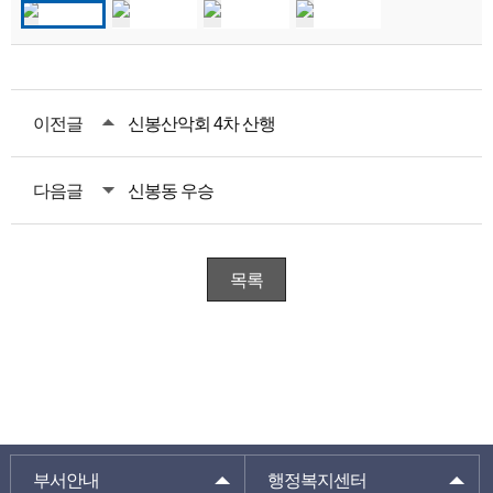
이전글
신봉산악회 4차 산행
다음글
신봉동 우승
목록
부서안내
행정복지센터